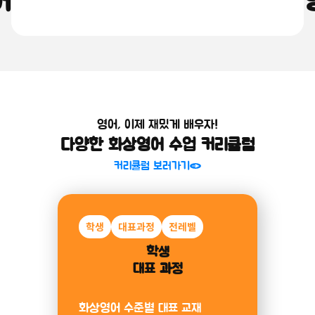
어를 쉽고 재밌게, 원어민 화상
소개 보러가기
영어, 이제 재밌게 배우자!
다양한 화상영어 수업 커리큘럼
커리큘럼 보러가기
학생
미취학
대표과정
알파벳
전레벨
파닉스
미취학아동
학생
대표 과정
과정
화상영어 수준별 대표 교재
알파벳부터 파닉스까지