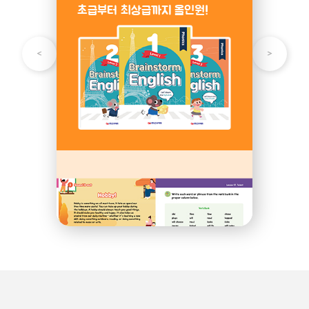
초급부터 최상급까지 올인원!
기초 영어 학습!