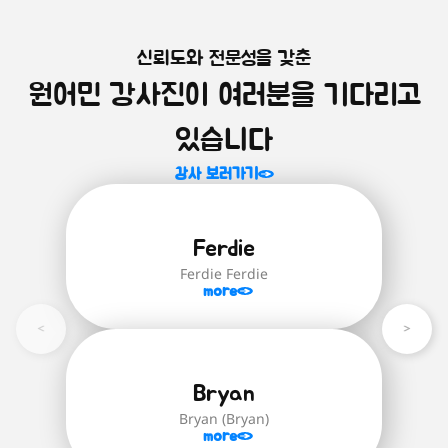
신뢰도와 전문성을 갖춘
원어민 화상영어를 시작하는 모
미취학 아동을 위한 영어 첫걸음!
원어민 강사진이 여러분을 기다리고
알파벳부터 파닉스까지, 미취학 아동을 위
든 학생 학습자 추천!
한 기초 영어 과정입니다.
학생 대표 수준별 과정은 'Brainstorm
있습니다
English' 교재로 진행되며 '스스로 생각하
자세히 보러가기
는 힘'을 기르기 위함을 중점적으로 다루며
강사 보러가기
글을 읽고 함께 대화를 나누며 생각하고
답하거나 한번 더 되짚어보고 정확한 답을
유추하는 힘을 길러줍니다.
Ferdie
Brainstorm English(24권):
영어 초
Ferdie Ferdie
급(파닉스)부터 최상급 단계까지의 모
more
든 학생 학습자를 위한 수준별 영어 교
재
자세히 보러가기
Bryan
Bryan (Bryan)
more