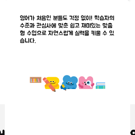
공지사항
공지사항
정규수강신
2026년 8
해외 현지 원어민 강사와 실시간으로 연결
실시간 화상 시스템을 통해 원어민 강사와
영어가 처음인 분들도 걱정 없이! 학습자의
청 점검안
월 수강신
되어 직접 영어로 대화를 나누며, 마치 현
얼굴을 마주 보며 생생하고 몰입감 있게 영
수준과 관심사에 맞춘 쉽고 재미있는 맞춤
2026.07.29
2026.07.21
지에 있는 듯한 생생한 수업이 진행됩니다.
어 대화를 나눌 수 있습니다.
내
청(9,10월
형 수업으로 자연스럽게 실력을 키울 수 있
습니다.
수업) 안내
왜 원어민 화상영어인가요?